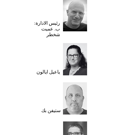
رئيس الادارة:
ب. عميت
شخطر
ياعيل ايالون
ستيفن بك