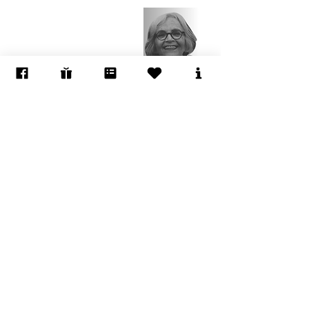
ايتي كارني
شيري
رفائيلي
د. آدم شنعار