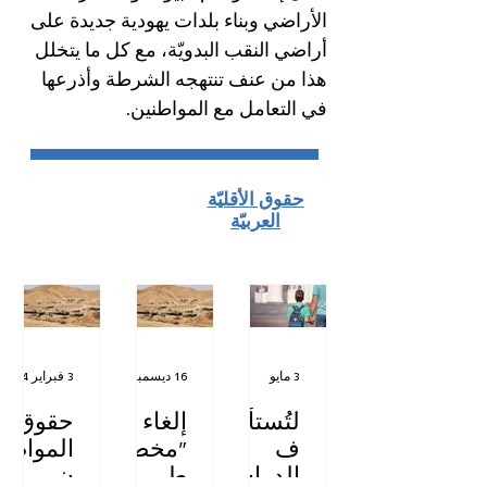
الأراضي وبناء بلدات يهودية جديدة على
أراضي النقب البدويّة، مع كل ما يتخلل
هذا من عنف تنتهجه الشرطة وأذرعها
في التعامل مع المواطنين.
حقوق الأقليّة
العربيّة
3 مايو
16 ديسمبر 2025
3 فبراير 2024
لتُستأن
إلغاء
حقوق
ف
"مخط
المواط
الدراس
ط
ن