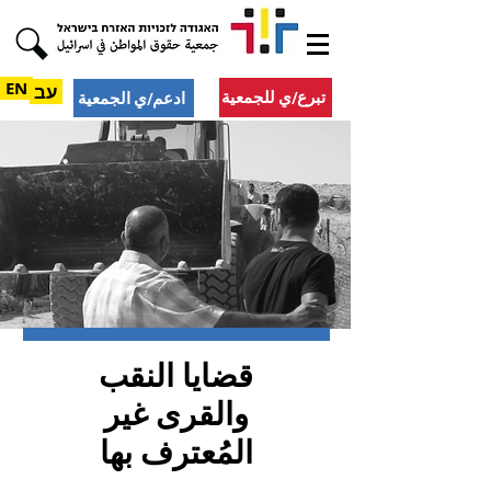
EN
עב
تبرع/ي للجمعية
ادعم/ي الجمعية
قضايا النقب
والقرى غير
المُعترف بها