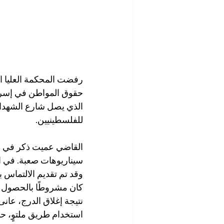
رفضت المحكمة العليا ا
حقوق المواطن في إسرائ
الذي يصل شارع الشهداء 
للفلسطينيين.
القاضي عميت ذكر في قرا
سيناريوهات صعبة. في ال
وقد تم تقديم الالتماس ب
كان مشروطًا بالحصول ع
نتيجة إغلاق الدرج، عان
استخدام طريق ملتوٍ، حا