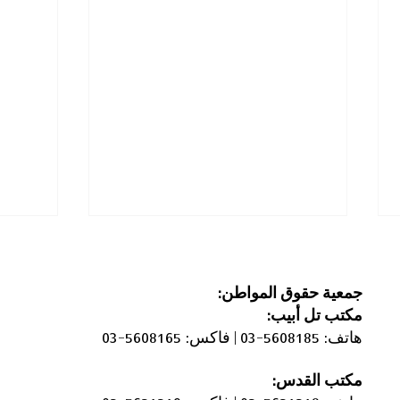
جمعية حقوق المواطن:
مكتب
تل أبيب:
هاتف: 5608185-03 |
فاكس: 5608165-03
مكتب القدس:
أوقفوا التطهير العرقي لتجمّعات
أوقفوا