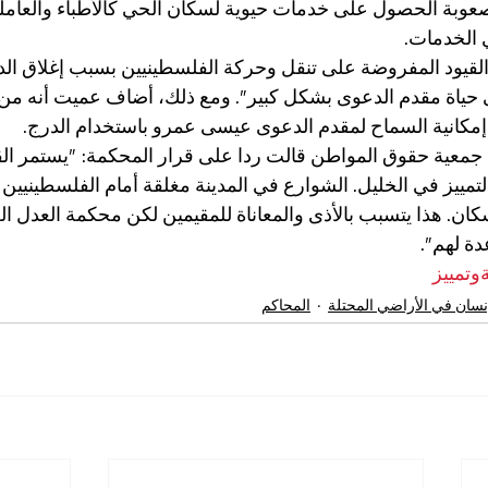
عوبة الحصول على خدمات حيوية لسكان الحي كالأطباء والعاملين
 الخدمات.
القيود المفروضة على تنقل وحركة الفلسطينيين بسبب إغلاق الد
لى حياة مقدم الدعوى بشكل كبير". ومع ذلك، أضاف عميت أنه من 
مكانية السماح لمقدم الدعوى عيسى عمرو باستخدام الدرج.
 جمعية حقوق المواطن قالت ردا على قرار المحكمة: "يستمر الق
مييز في الخليل. الشوارع في المدينة مغلقة أمام الفلسطينيين 
كان. هذا يتسبب بالأذى والمعاناة للمقيمين لكن محكمة العدل الع
دة لهم".
وتمييز
نسان في الأراضي المحتلة
المحاكم