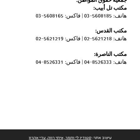
جمعية حقوق المواطن:
مكتب
تل أبيب:
هاتف: 5608185-03 |
فاكس: 5608165-03
مكتب القدس:
الحواجز الإسمنتية التي أغلقت
جمعية
هاتف: 5621218-02 |
فاكس: 5621219-02
أحياء عربية في مدينة اللد
الانضم
يجوز 
مكتب الناصرة:
الشاب
هاتف: 8526333-04 |
فاكس: 8526331-04
الانتخ
עיצוב אתר:
סטודיו לי ותמר
,
איתי רווה, עדי אהרון