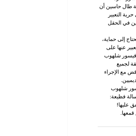
ة طال حاسين أن 
رية التعبير 
فين في الحقل 
تاج إلى حماية، 
بير عنها على 
روفيسور شلهوب 
قة لجميع 
قض مع الإجراء 
يميين.
يسور شلهوب 
الة فظيعة: 
ق عليها!
قمعها.