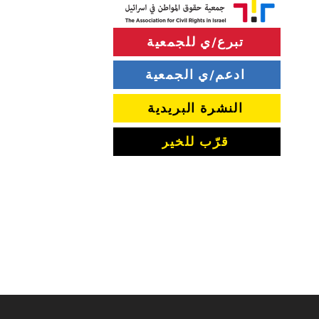
تبرع/ي للجمعية
ادعم/ي الجمعية
سياسة إطلاق النار قرب "الخط
الأصفر" في قطاع غزة
النشرة البريدية
قرّب للخير