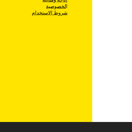
ا
لخصوصية
شروط الاستخدام
 حقوق المواطن تطلب
ام إلى المحكمة العليا: لا
استخدام مواد سرية من
اك لمنع الأحزاب من خوض
ابات