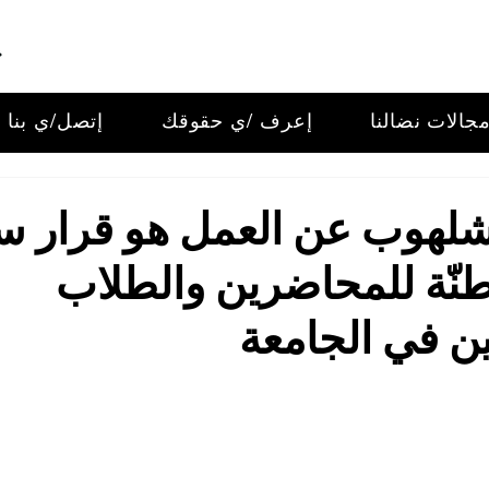
جالات نضالنا
إعرف /ي حقوقك
إتصل/ي بنا
شلهوب عن العمل هو قرار 
نّة للمحاضرين والطلاب
ن في الجامعة