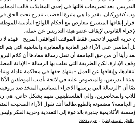
تدريس، بعد تصريحات قالتها في إحدى المقابلات.قالت المحامي
ب كيفوركيان، بقدر ما هي مثيرة للغضب، تندرج تحت الحق في ح
 قرار إيقافها المتسرع يتعارض مع أحكام اللوائح التأديبية للموظ
الإجراء القانوني لإيقاف عضو هيئة التدريس عن عمله.
 حرية التعبير لا تحمي فقط الموقف التوافقي المريح - فهذه لا تح
 أساسي على الآراء غير العادية والمغايرة والغاضبة التي يتم التع
لقد رأينا أن من حق الجامعة أن تنقل رسالة مفادها أن كلام الب
ف الإدارة، لكن الطريقة التي نقلت بها الرسالة – ​​الإدانة المطل
نتقادها، وإيقافها عن العمل - ينتهك حقها في محاكمة عادلة ويتنا
 هيئة التدريس، والمنصوص عليه في لائحة تأديب الموظفين الأكاد
ًا أن "الرسالة التي يرسلها الاجراء السياسي المتخذ ضد بروف
طلاب والمحاضرين، وإلى الفلسطينيين منهم بشكل خاص، هي رس
 الجامعة؟ مضمونة بالطبع،طالما أنك تقول الآراء الصحيحة المتف
سسة الأكاديمية جديرة بالدعوة إلى التعددية وحرية الفكر وليس 
الحيّز الديمقراطيّ
حرب 2023