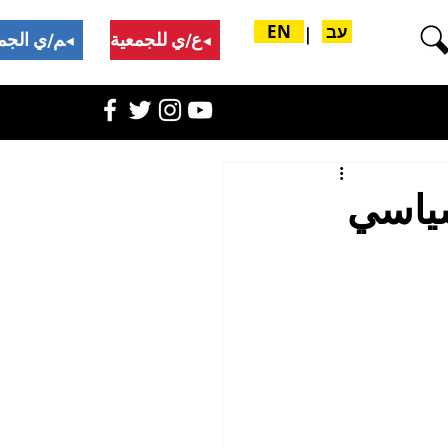
עב
EN
|
تبرع/ي للجمعية
ادعم/ي الجمعية
سياسي