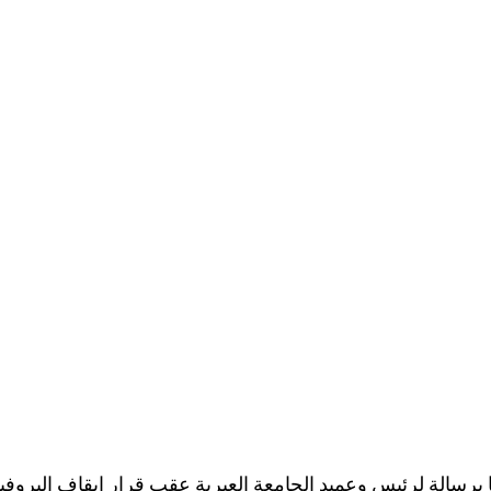
13.3.202، ـوجهنا برسالة لرئيس وعميد الجامعة العبرية عقب قرار إيقاف البرو