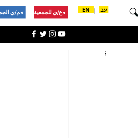
עב
EN
|
تبرع/ي للجمعية
ادعم/ي الجمعية