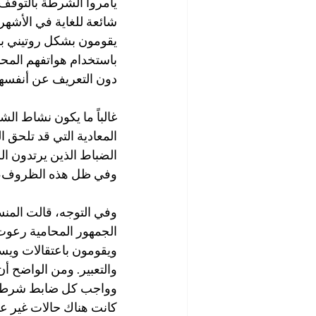
يأمروا الشرطة بالتوق
شائعة للغاية في الأشهر
يقومون بشكل روتيني بقم
باستخدام هواتفهم المحم
دون التعريف عن أنفسهم 
غالباً ما يكون نشاط ال
المعادية التي قد تلحق ا
الضباط الذين يرتدون الز
وفي ظل هذه الظروف، م
وفي التوجه، قالت المنس
الجمهور المحامية رعوت
ويقومون باعتقالات ويس
والتعبير. ومن الواضح 
وواجب كل ضابط شرطة ف
كانت هناك حالات غير عا