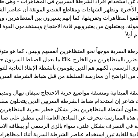
ف عن استخدام أفراد الشرطة السريين في المظاهرات - وهي ظ
 الأخيرة. وتظهر الشهادات ومقاطع الفيديو الموثقة أن عناصر ا
ع المظاهرات وتفريقها، كما إنهم يسيرون بين المتظاهرين، ويو
ولة، ويعتقلون من يعتبرونهم قادة الاحتجاج ويستخدمون القوة ا
أولاً.
شرطة السرية موجهاً نحو المتظاهرين أنفسهم وليس، كما هو متوقع
لضرر بالمتظاهرين من الخارج. غالبًا ما يعمل الضباط السريون جنب
ي الرسمي، لكنهم هم الذين يقومون بأنشطة الإنفاذ العادية للتو
ن الواضح أن ممارسة السلطة من قبل ضباط الشرطة السرية
قة الميدانية ومنسقة مواضيع حرية الاحتجاج سيفان تيهال ومدي
 شاعر إن استخدام ضباط الشرطة السريين الذين ينتحلون صفة 
جلون أنشطة المتظاهرين يضر بشكل خطير بحرية المتظاهرين ف
أن هذه الممارسة تنحرف عن المبادئ العامة التي تنطبق على ضب
ي التصرف بشكل علني، سواء بالزي الرسمي أو ببطاقة الاسم
دية للغاية تبرر استخدام عناصر الشرطة السرية أثناء المظاهرا