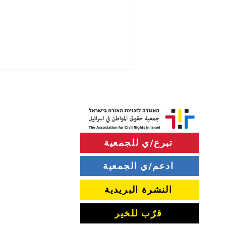
تبرع/ي للجمعية
ادعم/ي الجمعية
سياسة إطلاق النار قرب "الخط
الأصفر" في قطاع غزة
النشرة البريدية
قرّب للخير