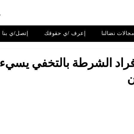
جالات نضالنا
إعرف /ي حقوقك
إتصل/ي بنا
فراد الشرطة بالتخفي يسيء
ن