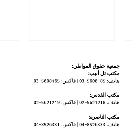
جمعية حقوق المواطن:
مكتب
تل أبيب:
هاتف: 5608185-03 |
فاكس: 5608165-03
مكتب القدس:
الحواجز الإسمنتية التي أغلقت
أوقفوا
هاتف: 5621218-02 |
فاكس: 5621219-02
أحياء عربية في مدينة اللد
الرعو
الأغوا
مكتب الناصرة:
هاتف: 8526333-04 |
فاكس: 8526331-04