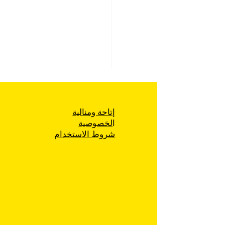
إتاحة ومنالية
ا
لخصوصية
شروط الاستخدام
 التطهير العرقي لتجمّعات
ية الفلسطينية في شمال
ر