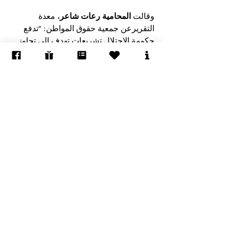
وقالت 
المحامية رعات شاعر
، معدة 
التقريرعن جمعية حقوق المواطن: "تدفع 
حكومة الاحتلال تشريعات تهدف إلى تجاوز 
القيود التي يفرضها القانون الدولي، لتعميق 
السيطرة الإسرائيلية على الضفة الغربية 
والاستيلاء على الموارد والأراضي. هذه 
خطوة خطيرة تدفع الاحتلال نحو واقع نظام 
فصل عنصري قانوني – نظامان قانونيان، 
وإرساء إطار قانوني يمنح امتيازات وتفوقًا 
لشعب على آخر في نفس الأرض."
حقوق الإنسان في الأراضي المحتلة
إظهار الكل
المنشورات الأخيرة