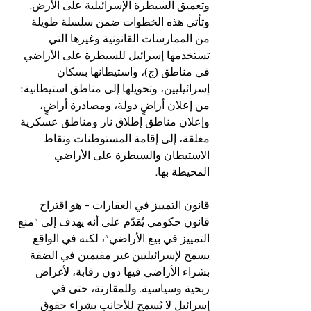
وتعميق السيطرة الإسرائيلية على الأرض. 
وتأتي هذه الخطوات ضمن سلسلة طويلة 
من الممارسات القانونية وغيرها التي 
تستخدمها إسرائيل للسيطرة على الأراضي 
في مناطق (ج)، واستيطانها بسكان 
إسرائيليين، وتحويلها إلى مناطق استيطانية: 
من إعلان أراضٍ دولة، ومصادرة أراضٍ، 
وإعلان مناطق إطلاق نار ومناطق عسكرية 
مغلقة، إلى إقامة المستوطنات ونقاط 
الاستيطان والسيطرة على الأراضي 
المحيطة بها.
قانون التمييز في العقارات – هو اقتراح 
قانون حكومي يُقدّم على أنه يهدف إلى "منع 
التمييز في بيع الأراضي"، لكنه في الواقع 
يسمح لإسرائيليين غير مقيمين في الضفة 
بشراء الأراضي فيها دون رقابة، لأغراض 
ربحية وسياسية. وللمقارنة، حتى في 
إسرائيل لا يُسمح للأجانب بشراء حقوق 