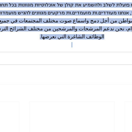
 פועלת לשלב ולהשמיע את קולן של אוכלוסיות מגוונות בכל תחו
, אנחנו מעודדים.ות מועמדים.ות מרקעים מגוונים להגיש מועמדו
واطن من أجل دمج واسماع صوت مختلف المجتمعات في جميع م
لتزام، نحن ندعم المرشحات والمرشحين من مختلف الشرائح الت
الوظائف الشاغرة التي نعرضها.