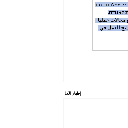
מי פעילותה. מת
ת לאגודה.
جالات عملها. 
رشح للعمل في 
إظهار الكل