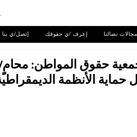
جالات نضالنا
إعرف /ي حقوقك
إتصل/ي بنا
عية حقوق المواطن: محامٍ/
ل حماية الأنظمة الديمقراطية