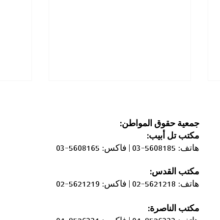
جمعية حقوق المواطن:
مكتب
تل أبيب:
هاتف: 5608185-03 |
فاكس: 5608165-03
مكتب القدس:
الحواجز الإسمنتية التي أغلقت
أوقفوا
هاتف: 5621218-02 |
فاكس: 5621219-02
أحياء عربية في مدينة اللد
الرعو
الأغوا
مكتب الناصرة: