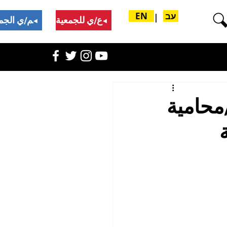
עב
EN
|
تبرع/ي للجمعية
ادعم/ي الجمعية
محامية