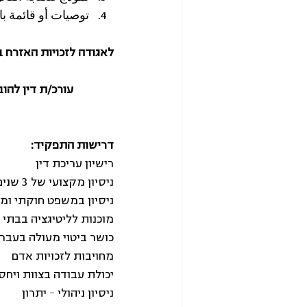
توصيات أو قائمة ب
לאגודה לזכויות האזרח 
עורכ/ת דין להו
דרישות התפקיד:
רישיון עריכת דין
ניסיון מקצועי של 3 שנים לפחות בעריכת דין
ניסיון במשפט חוקתי ומי
מוכנות לליטיגציה בבת
כושר ביטוי מעולה בעבר
מחויבות לזכויות אדם
יכולת עבודה בצוות ויחס
ניסיון ניהולי - יתרון