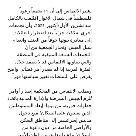
يشير الالتماس إلى أن 11 تجمعاً رعوياً 
فلسطينياً في شمال الأغوار اقتُلعت بالكامل 
منذ تشرين الأول/أكتوبر 2023، وأن تجمعات 
أخرى تفككت جزئياً بعد اضطرار العائلات 
إلى مغادرة بيوتها خوفاً من العنف وانعدام 
سبل العيش. وتحذر الجمعية من أنّ 
التجمعات السبعة المتبقية في المنطقة 
والتي يتناولها الالتماس قد لا تصمد خلال 
الفترة القريبة إذا لم يصدر أمر قضائي واضح 
يفرض على السلطات تغيير سياستها فوراً.
ويطلب الالتماس من المحكمة إصدار أوامر 
تُلزم الجيش، الشرطة والإدارة المدنية باتخاذ 
خطوات فورية، من بينها: إبعاد المستوطنين 
الذين يعتدون على السكان؛ منع دخول 
مدنيين إسرائيليين إلى مناطق السكن 
والأراضي الخاصة من دون دعوة من 
السكان؛ وقف التعاون بين قوات الأمن 