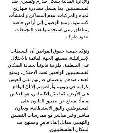
والإدارة المدنية بشكل صارم وتمييزي ضد 
الفلسطينيين، بما يشمل مصادرة صهاريج 
المياه والمركبات، هدم المساكن والمنشآت 
الأساسية، ومنع الوصول إلى أراضٍ خاصة 
ومناطق رعي استخدمتها هذه التجمعات 
لعقود طويلة.
وتؤكد جمعية حقوق المواطن أن السلطات 
الإسرائيلية، بصفتها الجهة القائمة بالاحتلال 
على المنطقة، ملزمة قانونياً بحماية السكان 
الفلسطينيين الواقعين تحت الاحتلال، وبمنع 
العنف ضدهم، وبضمان قدرتهم على العيش 
بكرامة في بيوتهم وأراضيهم. إلا أنّ الواقع 
على الأرض، كما يبيّن الالتماس، هو العكس 
تماماً: امتناع عن تطبيق القانون على 
المستوطنين والبؤر الاستيطانية، وتعاون 
مباشر وغير مباشر مع ممارسات التضييق 
والتهجير، مقابل إنفاذ قاسٍ وممنهج ضد 
السكان الفلسطينيين.