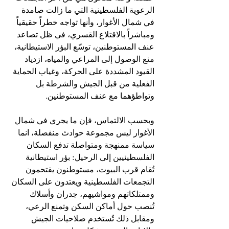
الرعوية الفلسطينية التي ما زالت صامدة 
في شمال الأغوار، وأنها تواجه خطراً حقيقياً 
ومباشراً بالاقتلاع القسري، في ظل تصاعد 
عنف المستوطنين، توسّع البؤر الاستيطانية، 
منع الوصول إلى المراعي والمياه، ازدياد 
القيود المشددة على الحركة، وغياب الحماية 
الفعلية من قبل الجيش والشرطة بل 
وتواطؤهما مع عنف المستوطنين.
وبحسب الالتماس، فإن ما يجري في شمال 
الأغوار ليس مجموعة حوادث منفصلة، انما 
سياسة ممنهجة ومتواصلة تدفع السكان 
الفلسطينيين إلى الرحيل: بؤر استيطانية 
تُقام قرب البيوت، مستوطنون يقتحمون 
التجمعات الفلسطينية ويعتدون على السكان 
وممتلكاتهم ومواشيهم، جدران وأسلاك 
تُنصب حول أماكن السكن وتمنع الرعي، 
ومقابل ذلك تُستخدم صلاحيات الجيش 