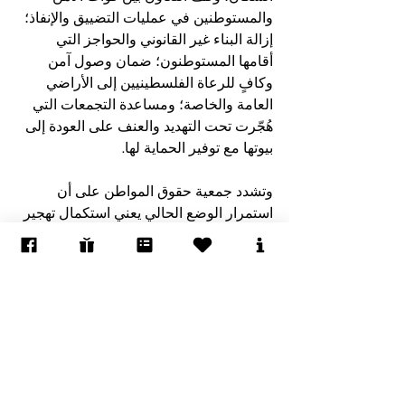
والمستوطنين في عمليات التضييق والإنفاذ؛ 
إزالة البناء غير القانوني والحواجز التي 
أقامها المستوطنون؛ ضمان وصول آمن 
وكافٍ للرعاة الفلسطينيين إلى الأراضي 
العامة والخاصة؛ ومساعدة التجمعات التي 
هُجّرت تحت التهديد والعنف على العودة إلى 
بيوتها مع توفير الحماية لها.
وتشدد جمعية حقوق المواطن على أن 
استمرار الوضع الحالي يعني استكمال تهجير 
آخر التجمعات الرعوية الفلسطينية في 
شمال الأغوار، ومحو الوجود الفلسطيني 
الرعوي التاريخي  في شمال الأغوار. وتؤكد 
الجمعية أن وقف التطهير العرقي ومنع 
التهجير ليسا خياراً سياسياً، بل التزامًا قانونيًا 
وإنسانيًا يقع على عاتق السلطات الإسرائيلية 
بموجب القانون الدولي الإنساني، قانون 
حقوق الإنسان، والقانون الإداري والدستوري 