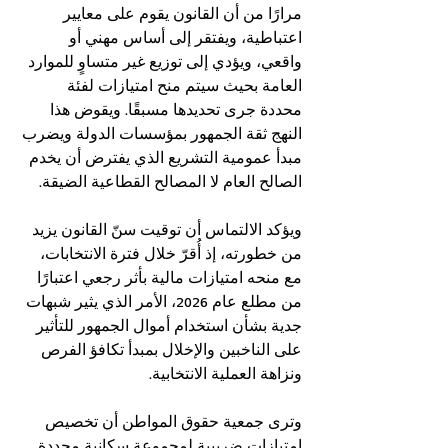
مرارًا من أن القانون يقوم على معايير 
اعتباطية، ويفتقر إلى أساس مهني أو 
واقعي، ويؤدي إلى توزيع غير متساوٍ للموارد 
العامة بحيث سيتم منح امتيازات لفئة 
محددة جرى تحديدها مسبقًا. ويقوض هذا 
النهج ثقة الجمهور بمؤسسات الدولة ويضرب 
مبدأ عمومية التشريع الذي يفترض أن يخدم 
الصالح العام لا المصالح القطاعية الضيقة.
ويؤكد الالتماس أن توقيت سنّ القانون يزيد 
من خطورته، إذ أُقرّ خلال فترة الانتخابات، 
مع منحه امتيازات مالية بأثر رجعي اعتبارًا 
من مطلع عام 2026، الأمر الذي يثير شبهات 
جدية بشأن استخدام أموال الجمهور للتأثير 
على الناخبين والإخلال بمبدأ تكافؤ الفرص 
ونزاهة العملية الانتخابية.
وترى جمعية حقوق المواطن أن تخصيص 
امتيازات ضريبية لمجموعة سكانية محددة 