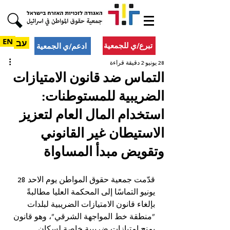
EN
עב
تبرع/ي للجمعية
ادعم/ي الجمعية
28 يونيو
2 دقيقة قراءة
التماس ضد قانون الامتيازات
الضريبية للمستوطنات:
استخدام المال العام لتعزيز
الاستيطان غير القانوني
وتقويض مبدأ المساواة
قدّمت جمعية حقوق المواطن يوم الاحد 28 
يونيو التماسًا إلى المحكمة العليا مطالبةً 
بإلغاء قانون الامتيازات الضريبية لبلدات 
"منطقة خط المواجهة الشرقي"، وهو قانون 
يمنح امتيازات ضريبية خاصة لسكان 