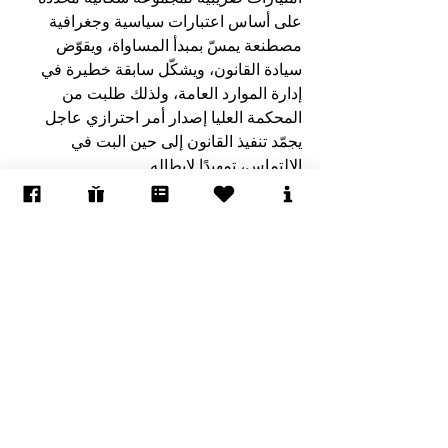
على أساس اعتبارات سياسية وجغرافية 
مصطنعة يمسّ بمبدأ المساواة، ويقوّض 
سيادة القانون، ويشكّل سابقة خطيرة في 
إدارة الموارد العامة، ولذلك طلبت من 
المحكمة العليا إصدار أمر احترازي عاجل 
يجمّد تنفيذ القانون إلى حين البت في 
الالتماس، تمهيدًا لإبطاله.
حقوق الإنسان في الأراضي المحتلة
العنصريّة والتمييز
إظهار الكل
المنشورات الأخيرة