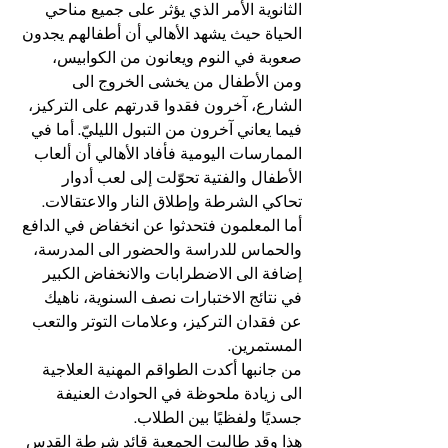
الثانوية الأمر الذي يؤثر على جميع مناحي 
الحياة حيث يشهد الأهالي أن أطفالهم يجدون 
صعوبة في النوم ويعانون من الكوابيس، 
ومن الأطفال من يخشى الخروج الى 
الشارع، آخرون فقدوا قدرتهم على التركيز، 
فيما يعاني آخرون من التبول الليليّ. أما في 
الممارسات اليومية فأفاد الأهالي أن ألعاب 
الأطفال والفتية تحوّلت إلى لعب أدوار 
تحاكي الشرطة وإطلاق النار والاعتقالات.
أما المعلمون فتحدثوا عن انخفاض في الدافع 
والحماس للدراسة والحضور الى المدرسة، 
إضافة الى الاضطرابات والانخفاض الكبير 
في نتائج الاختبارات نصف السنوية، ناهيك 
عن فقدان التركيز، وعلامات التوتر والتعب 
المستمرين.
من جانبها أكدت الطواقم المهنية العلاجية 
الى زيادة ملحوظة في الحوادث العنيفة 
جسديًا ولفظيًا بين الطلاب.
هذا وقد طالبت الجمعية قائد شرطة القدس 