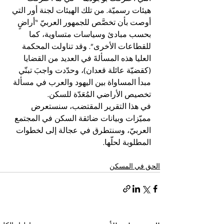
هيئات رسميّة. من تلك الهيئات لجنة أور التي 
أوصت بأن تخصَّص للجمهور العربيّ “أراضٍ 
بحسب مبادئ وسياسات متساوية، كما 
للقطاعات الأخرى”. وقد تناولت المحكمة 
العليا هذه المسألةَ في العديد من القضايا 
(كقضيّة عائلة قعدان)، وحدّدت واجبَ تبنّي 
مبدأ المساواة بين اليهود والعرب في مسألة 
تخصيص الأراضي المُعَدّة للسكن.
في هذا التقرير المقتضب، سنستعرض 
مميّزات وبيانات ضائقة السكن في المجتمع 
العربيّ، وسنتطرق في عجالة إلى لخطوات 
المطلوبة لحلّها.
الحق في المسكن