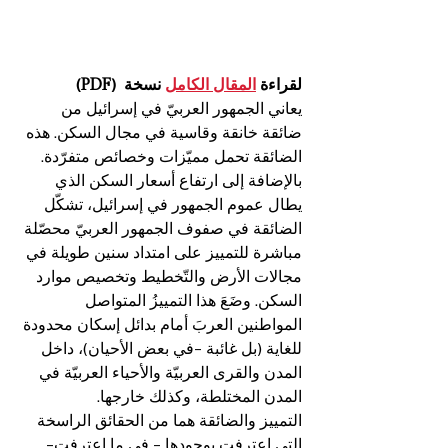
لقراءة 
المقال الكامل
 نسخة  (PDF)
يعاني الجمهور العربيّ في إسرائيل من 
ضائقة خانقة وقاسية في مجال السكن. هذه 
الضائقة تحمل مميّزات وخصائص متفرّدة. 
بالإضافة إلى ارتفاع أسعار السكن الذي 
يطال عموم الجمهور في إسرائيل، تشكّل 
الضائقة في صفوف الجمهور العربيّ محصّلة 
مباشرة للتمييز على امتداد سنين طويلة في 
مجالات الأرض والتّخطيط وتخصيص موارد 
السكن. وضَعَ هذا التمييزُ المتواصل 
المواطنين العربَ أمام بدائل إسكان محدودة 
للغاية (بل غائبة -في بعض الأحيان)، داخل 
المدن والقرى العربيّة والأحياء العربيّة في 
المدن المختلطة، وكذلك خارجها.
التمييز والضائقة هما من الحقائق الراسخة 
التي اعترفت بوجودها – في ما اعترفت- 