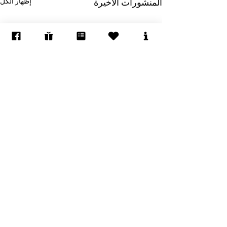
إظهار الكل
المنشورات الأخيرة
تبرع/ي للجمعية
ادعم/ي الجمعية
النشرة البريدية