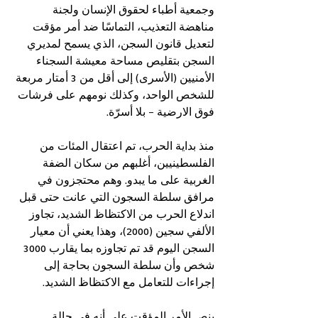
وجمعية أطباء لحقوق الإنسان ولجنة 
مناهضة التعذيب، التماسًا ضد أمر مؤقت 
لتعديل قانون السجن، الذي يسمح لمديري 
السجن بتقليص مساحة معيشة السجناء 
الأمنيين (الأسرى) إلى أقل من 3 أمتار مربعة 
للشخص الواحد، وكذلك نومهم على فرشات 
فوق الارضية - بلا أسرّة.
منذ بداية الحرب، تم اعتقال المئات من 
الفلسطينيين، أغلبهم من سكان الضفة 
الغربية على ما يبدو. وهم محتجزون في 
مرافق سلطة السجون التي عانت حتى قبل 
اندلاع الحرب من الاكتظاظ الشديد، تجاوز 
الألفي سجين (2000)، وهذا يعني أن معيار 
السجن اليوم قد تم تجاوزه بما يقارب 3000 
شخص وأن سلطة السجون بحاجة إلى 
إجراءات للتعامل مع الاكتظاظ الشديد.
ينص الأمر المؤقت على أنه في حالة 