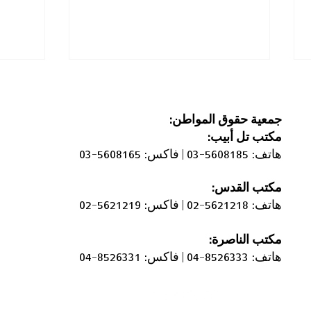
جمعية حقوق المواطن:
مكتب
تل أبيب:
هاتف: 5608185-03 |
فاكس: 5608165-03
مكتب القدس:
"هناك مخاوف من ألّا يمارس
قانون
هاتف: 5621218-02 |
فاكس: 5621219-02
الناس حقهم في الانتخاب لأنهم
مختلط
سيخافون من الوصول إلى
ويجب إ
مكتب الناصرة:
صناديق الاقتراع"
يشمل 
هاتف: 8526333-04 |
فاكس: 8526331-04
رأسها 