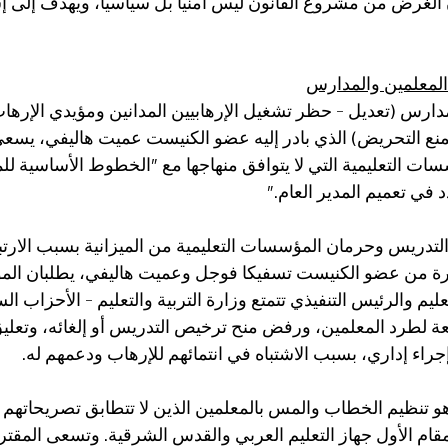
 الغرض من مشروع القانون ليس أمنيا بل سياسيا، ويهدف إلى 
المعلمين والمدارس
دارس (تعديل – حظر تشغيل الإرهابيين المدانين ومؤيدي الإرها
منع التحريض) الذي بادر إليه عضو الكنيست عميت هاليفي، يسعى
ت التعليمية التي لا يتوافق منهاجها مع "الخطوط الأساسية للم
 في تعميم المدير العام." 
لتدريس وحرمان المؤسسات التعليمية من الميزانية بسبب الارتب
ادرة من عضو الكنيست تسفيكا فوجل وعميت هاليفي، يطلبان الم
تعليم والرئيس التنفيذي تتمتع وزارة التربية والتعليم - الأحزاب ال
ة لطرد المعلمين، ورفض منح ترخيص التدريس أو إلغائه، وتع
راء إداري، بسبب الاشتباه في انتمائهم للإرهاب ودعمهم له.
 تنظيم الخطاب والمس بالمعلمين الذين لا تتطابق تصريحاتهم مع
لمقام الأول جهاز التعليم العربي والقدس الشرقية. وتسعى المقتر