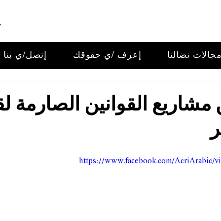
جالات نضالنا
إعرف /ي حقوقك
إتصل/ي بنا
شاريع القوانين الصارمة لق
ر
https://www.facebook.com/AcriArabic/v