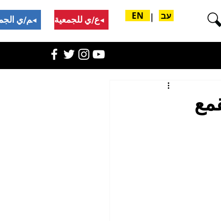
עב
EN
|
تبرع/ي للجمعية
ادعم/ي الجمعية
مع