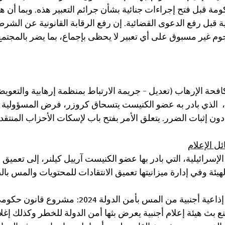
مة قبل فتح إجراءات جنائية بشأن جرائم التعبير هذه. وبما أن ه
نية قبل رفع الدعوى القضائية. إن رفع الرقابة القانونية عن الشر
وم غير مسبوق على أي تعبير لا يحظى بإجماع، بما يضر بالمجتم
حة الإرهاب (تعديل - جريمة الارتباط بمنظمة إرهابية والتعو
  الذي بادر به عضو الكنيست يتسحاق كروزر، فرض المسؤولية
دون إثبات الضرر. يتعلق الأمر بفتح باب لإسكات الأحزاب المنتقد
ل الإعلام
لإسرائيلية، التي بادر بها عضو الكنيست آرييل كيلنر، إلى تعميق
يئة وفي إدارة ميزانيتها تعميق الانتقادات للمحتويات والمس بال
مشروع قانون منع هيئة إذاعية أجنبية من المس بأمن الدو
 بث هيئة إعلام أجنبية يعرض بثها أمن الدولة للخطر وكذلك إغلا