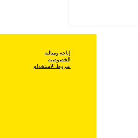
إتاحة ومنالية
ا
لخصوصية
شروط الاستخدام
 تشجيع السكن في مدينة
ة قانون عنصري وتمييزي
بطاله، أو تعديله بحيث
بلدات اخرى مستحقه على
الناصرة