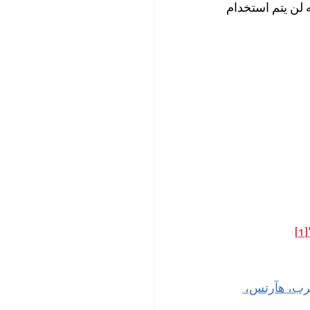
ه لن يتم استخدام 
[1]
رب، هآرتس، 