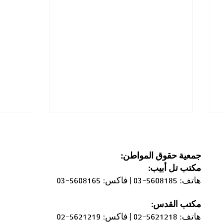
جمعية حقوق المواطن:
مكتب
تل أبيب:
هاتف: 5608185-03 |
فاكس: 5608165-03
مكتب القدس:
رفض تحويل الأمر المؤقت الذي
تقييد 
هاتف: 5621218-02 |
فاكس: 5621219-02
يتيح تفتيش الكاميرات دون أمر
قِبل 