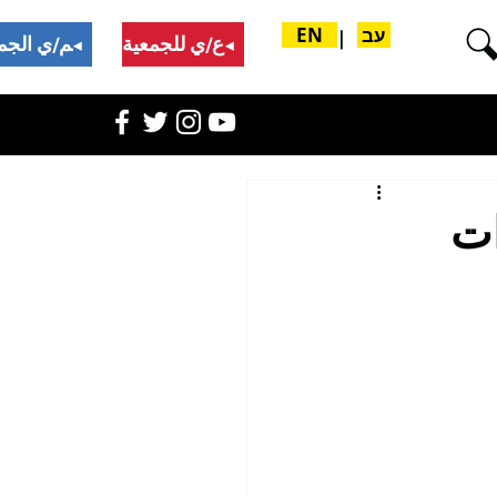
עב
EN
|
تبرع/ي للجمعية
ادعم/ي الجمعية
ات