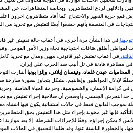
أثارت تفاصيل الأحداث الواردة في التوجه مخاوف من تنكيل مم
تهن وإذلالهن لردع المتظاهرين، وبخاصة المتظاهرات، عن المش
 قمع حرية التعبير والاحتجاج. كما أفاد متظاهرون آخرون اعتُق
اجات في المنطقة بأنهم خضعوا أيضًا لتفتيش مع تجريد من ال
توجهنا 
في هذا الشأن مرة أخرى، في أعقاب حالة تفتيش غير قانو
ثالثة، 
في أعقاب تفتيش غير قانوني، مهين ومذل مع تجريد كامل
في مظاهرة هادئة في تل أبيب ضد الحرب على إيران.
 
المحاميات عيدن غلعاد، ونيتسان إيلاني، وإلزا بونيا 
أشارت التوج
 مقلقًا لإذلال المواطنين وإهانتهم، بشكل يتجاوز بصورة صارخة 
ي كرامة الإنسان، والخصوصية، وحرمة الحياة الخاصة، وحرية ا
ى حد التحرش الجنسي. وأوضحن أن صلاحية إجراء تفتيش مع تجر
بموجب القانون فقط في حالات استثنائية يكون فيها اشتباه مع
تأكيد فإنها غير مخولة بإجراء مثل هذا التفتيش بحق المتظاهرين.
س لا يمكن إجراؤه، وفقًا للإجراءات الشرطة، إلا بعد موازنة اع
ها، والخطورة الناشئة عنها. وقد طلبنا التحقيق في الحالات الم