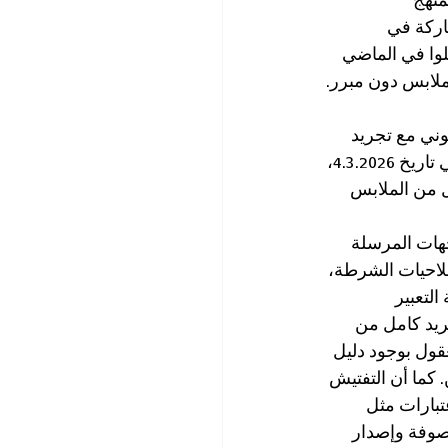
نهج 
اركة في 
لوا في الماضي 
ملابس دون مبرر.
ني مع تجريد 
كامل من الملابس أُجريت لمواطن أطلق هتافات احتجاجية تجاه وزير الأمن القومي. وفي تاريخ 4.3.2026، 
 من الملابس 
هات المرسلة 
صلاحيات الشرطة، 
لتعبير 
يد كامل من 
قول بوجود دليل 
 كما أن التفتيش 
تبارات مثل 
وصوفة وإصدار 