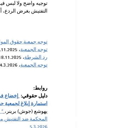
توجيه واضح ولا لبس فيه 
التفتيش بغرض الردع، أو ا
توجه جمعية حقوق المو
توجه الجمعية
، 13.11.2025
رد الشرطة
، 18.11.2025
توجه الجمعية
، 4.3.2026
روابط:
دليل حقوقي: 
إخضاع فر
استمارة إبلاغ لجمعية 
يهوشع (جوش) برينر،
" 
المحكمة ضد التفتيش مع
5.3.2026