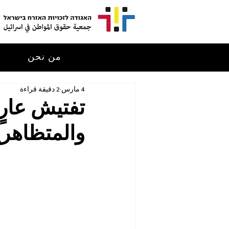
من نحن
م
4 مارس
2 دقيقة قراءة
تفتيش عار
والمتظاهر