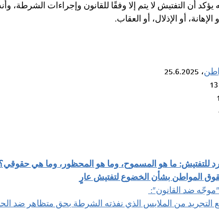
يؤكد أن التفتيش لا يتم إلا وفقًا للقانون وإجراءات الشرطة، وأن
لإهانة، أو الإذلال، أو العقاب.
اطن
، 25.6.2025
د للتفتيش: ما هو المسموح، وما هو المحظور، وما هي حقوقي؟
حقوق المواطن بشأن الخضوع لتفتيش عارٍ
"موجّه ضد القانون": 
 التجريد من الملابس الذي نفذته الشرطة بحق متظاهر ضد الح