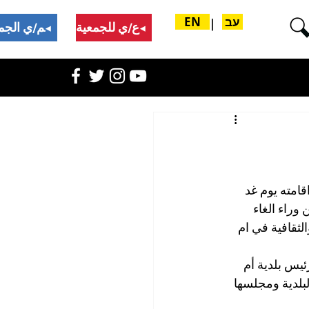
עב
EN
|
تبرع/ي للجمعية
ادعم/ي الجمعية
قامته يوم غد 
راء الغاء 
لثقافية في ام 
يس بلدية أم 
لبلدية ومجلسها 