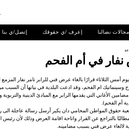
جالات نضالنا
إعرف /ي حقوقك
إتصل/ي بنا
نفار في أم الفحم
م أمس الثلاثاء قرارًا بالغاء عرض فني للرابر تامر نفار المزمع ا
ينماتيك ام الفحم، وقد ادعت البلدية في بيانها أن السبب من و
ين الأغاني التي يقدمها الرابر مع المبادئ الدينية والتربوية وا
ة أم الفحم).
ية حقوق المواطن المحامي دان يكير أرسل رسالة عاجلة الى رئ
البًا بالتراجع عن القرار واتاحة اقامة العرض وذلك لأن رئيس ا
حية لالغاء عرض فني بسبب مضامينه.