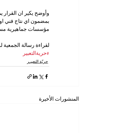
وأوضح يكير ان القرار ي
بمضمون اي نتاج فني ا
مؤسسات جماهيرية مست
لقراءة رسالة الجمعية ل
#حريةالتعبير
حريّة التعبيـر
المنشورات الأخيرة