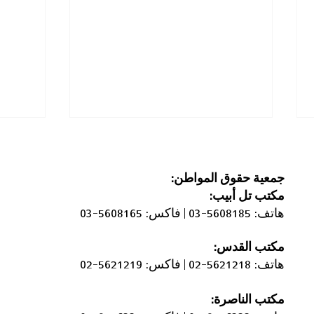
جمعية حقوق المواطن:
مكتب
تل أبيب:
هاتف: 5608185-03 |
فاكس: 5608165-03
مكتب القدس:
رفض تحويل الأمر المؤقت الذي
تقييد 
هاتف: 5621218-02 |
فاكس: 5621219-02
يتيح تفتيش الكاميرات دون أمر
قِبل 
قضائي إلى قانون ثابت
مكتب الناصرة: