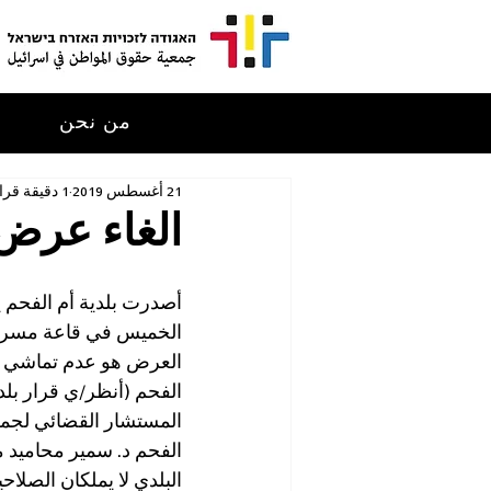
من نحن
م
21 أغسطس 2019
1 دقيقة قراءة
الغاء عرض 
أصدرت بلدية أم الفحم يو
الخميس في قاعة مسرح وس
العرض هو عدم تماشي مضام
الفحم (أنظر/ي قرار بلدي
المستشار القضائي لجمع
الفحم د. سمير محاميد مط
البلدي لا يملكان الصلا