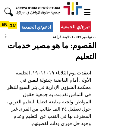
EN
עב
تبرع/ي للجمعية
ادعم/ي الجمعية
25 نوفمبر 2019
1 دقيقة قراءة
القصوم: ما هو مصير خدمات
التعليم
انعقدت يوم الثلاثاء ١٩٠١١٠١٩، الجلسة 
الأولى أمام القاضية چيئولة ليڤين في 
محكمة الشؤون الإدارية في بئر السبع للنظر 
في التماس تقدمت به جمعية حقوق 
المواطن ولجنة متابعة قضايا التعليم العربي، 
حول تعطيل ٣٤ الف طالب من القرى غير 
المعترف بها في النقب عن التعليم وعدم 
وجود حل فوري ودائم لقضيتهم. 