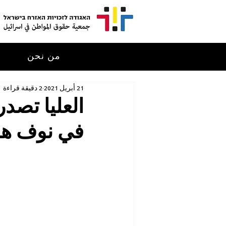
من نحن
م
21 أبريل 2021
2 دقيقة قراءة
العليا تصد
في نوف هج