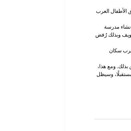
 الأطفال العرب 
بإنشاء مدرسة 
وپف وبذلك رُفض 
لعرب سكان 
بذلك. ومع هذا، 
تقبلًا، وسيظل 