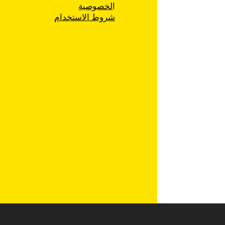
ا
لخصوصية
شروط الاستخدام
 مخاوف من ألّا يمارس
حقهم في الانتخاب لأنهم
ون من الوصول إلى
 الاقتراع"