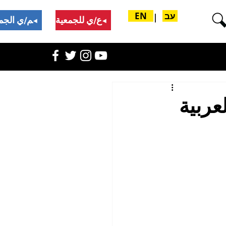
עב
EN
|
تبرع/ي للجمعية
ادعم/ي الجمعية
عربية