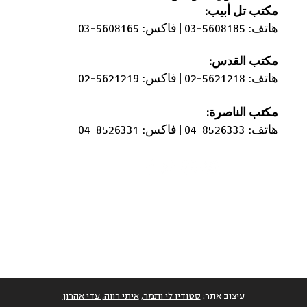
مكتب
تل أبيب:
هاتف: 5608185-03 |
فاكس: 5608165-03
مكتب القدس:
التماس للمحكمة العليا ضد تحويل
"هناك
هاتف: 5621218-02 |
فاكس: 5621219-02
مئات ملايين الشواقل المخصصة
الناس 
لوادي عارة إلى مشاريع تخدم
سيخاف
مكتب الناصرة:
بلدات يهودية
صناديق
هاتف: 8526333-04 |
فاكس: 8526331-04
עיצוב אתר:
סטודיו לי ותמר
,
איתי רווה, עדי אהרון